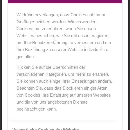
Wir können verlangen, dass Cookies auf Ihrem
5. April 2018
0 Kommentare
von
anja
/
/
Gerät gespeichert werden. Wir verwenden
Cookies, um zu erfahren, wann Sie unsere
Websites besuchen, wie Sie mit uns interagieren,
um Ihre Benutzererfahrung zu verbessern und um
Ihre Beziehung zu unserer Website individuell zu
gestalten
0
Klicken Sie auf die Überschriften der
KOMMENTARE
verschiedenen Kategorien, um mehr zu erfahren.
Sie können auch einige Ihrer Einstellungen ändern.
Hinterlasse einen Kommentar
Beachten Sie, dass das Blockieren einiger Arten
An der Diskussion beteiligen?
von Cookies Ihre Erfahrung auf unseren Websites
Hinterlasse uns deinen Kommentar!
und die von uns angebotenen Dienste
beeinträchtigen kann.
*
Name
Wesentliche Cookies der Website