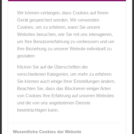
Wir können verlangen, dass Cookies auf Ihrem
5. April 2018
0 Kommentare
von
anja
/
/
Gerät gespeichert werden. Wir verwenden
Cookies, um zu erfahren, wann Sie unsere
Websites besuchen, wie Sie mit uns interagieren,
um Ihre Benutzererfahrung zu verbessern und um
Ihre Beziehung zu unserer Website individuell zu
0
gestalten
Klicken Sie auf die Überschriften der
KOMMENTARE
verschiedenen Kategorien, um mehr zu erfahren.
Hinterlasse einen Kommentar
Sie können auch einige Ihrer Einstellungen ändern.
Beachten Sie, dass das Blockieren einiger Arten
An der Diskussion beteiligen?
von Cookies Ihre Erfahrung auf unseren Websites
Hinterlasse uns deinen Kommentar!
und die von uns angebotenen Dienste
beeinträchtigen kann.
*
Name
Wesentliche Cookies der Website
*
E-Mail-Adresse