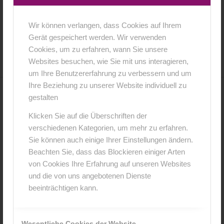
Wir können verlangen, dass Cookies auf Ihrem
4. April 2018
0 Kommentare
von
anja
/
/
Gerät gespeichert werden. Wir verwenden
Cookies, um zu erfahren, wann Sie unsere
Websites besuchen, wie Sie mit uns interagieren,
um Ihre Benutzererfahrung zu verbessern und um
Ihre Beziehung zu unserer Website individuell zu
gestalten
0
Klicken Sie auf die Überschriften der
KOMMENTARE
verschiedenen Kategorien, um mehr zu erfahren.
Sie können auch einige Ihrer Einstellungen ändern.
Hinterlasse einen Kommentar
Beachten Sie, dass das Blockieren einiger Arten
An der Diskussion beteiligen?
von Cookies Ihre Erfahrung auf unseren Websites
Hinterlasse uns deinen Kommentar!
und die von uns angebotenen Dienste
beeinträchtigen kann.
*
Name
Wesentliche Cookies der Website