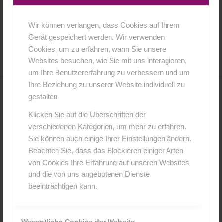
Wir können verlangen, dass Cookies auf Ihrem
5. April 2018
0 Kommentare
von
anja
/
/
Gerät gespeichert werden. Wir verwenden
Cookies, um zu erfahren, wann Sie unsere
Websites besuchen, wie Sie mit uns interagieren,
um Ihre Benutzererfahrung zu verbessern und um
Ihre Beziehung zu unserer Website individuell zu
gestalten
0
Klicken Sie auf die Überschriften der
KOMMENTARE
verschiedenen Kategorien, um mehr zu erfahren.
Sie können auch einige Ihrer Einstellungen ändern.
Hinterlasse einen Kommentar
Beachten Sie, dass das Blockieren einiger Arten
An der Diskussion beteiligen?
von Cookies Ihre Erfahrung auf unseren Websites
Hinterlasse uns deinen Kommentar!
und die von uns angebotenen Dienste
beeinträchtigen kann.
*
Name
Wesentliche Cookies der Website