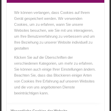
Wir können verlangen, dass Cookies auf Ihrem
5. April 2018
0 Kommentare
von
anja
/
/
Gerät gespeichert werden. Wir verwenden
Cookies, um zu erfahren, wann Sie unsere
Websites besuchen, wie Sie mit uns interagieren,
um Ihre Benutzererfahrung zu verbessern und um
Ihre Beziehung zu unserer Website individuell zu
gestalten
0
Klicken Sie auf die Überschriften der
KOMMENTARE
verschiedenen Kategorien, um mehr zu erfahren.
Sie können auch einige Ihrer Einstellungen ändern.
Hinterlasse einen Kommentar
Beachten Sie, dass das Blockieren einiger Arten
An der Diskussion beteiligen?
von Cookies Ihre Erfahrung auf unseren Websites
Hinterlasse uns deinen Kommentar!
und die von uns angebotenen Dienste
beeinträchtigen kann.
*
Name
Wesentliche Cookies der Website