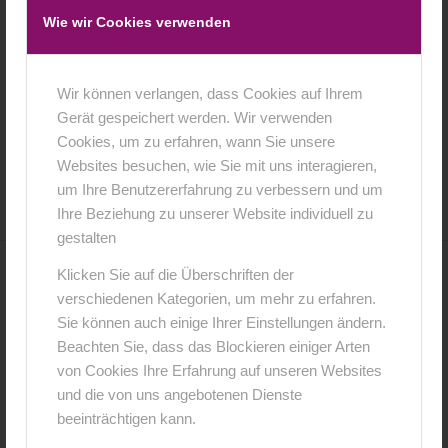
Wie wir Cookies verwenden
Wir können verlangen, dass Cookies auf Ihrem
Gerät gespeichert werden. Wir verwenden
Cookies, um zu erfahren, wann Sie unsere
28. September 2015
0 Kommentare
von
anja
/
/
Websites besuchen, wie Sie mit uns interagieren,
um Ihre Benutzererfahrung zu verbessern und um
Ihre Beziehung zu unserer Website individuell zu
gestalten
Klicken Sie auf die Überschriften der
0
verschiedenen Kategorien, um mehr zu erfahren.
Sie können auch einige Ihrer Einstellungen ändern.
KOMMENTARE
Beachten Sie, dass das Blockieren einiger Arten
Hinterlasse einen Kommentar
von Cookies Ihre Erfahrung auf unseren Websites
und die von uns angebotenen Dienste
An der Diskussion beteiligen?
beeinträchtigen kann.
Hinterlasse uns deinen Kommentar!