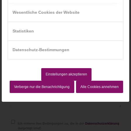
*
Name
Wesentliche Cookies der Website
*
E-Mail-Adresse
Statistiken
Website
Datenschutz-Bestimmungen
Einstellungen akzeptieren
Verberge nur die Benachrichtigung
Alle Cookies annehmen
Ich stimme den Bedingungen zu, die in der
Datenschutzerklärung
dargelegt sind!