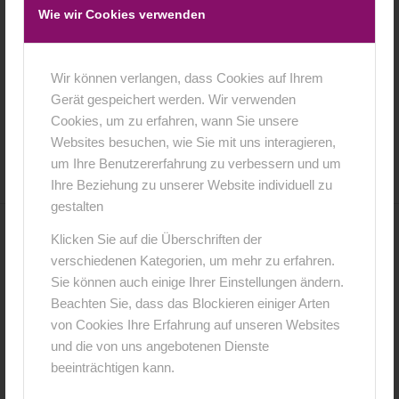
Wie wir Cookies verwenden
portfolio baby fotografie bambinifotos
Wir können verlangen, dass Cookies auf Ihrem
Gerät gespeichert werden. Wir verwenden
Cookies, um zu erfahren, wann Sie unsere
9. August 2015
0 Kommentare
von
Joerg
/
/
Websites besuchen, wie Sie mit uns interagieren,
um Ihre Benutzererfahrung zu verbessern und um
Ihre Beziehung zu unserer Website individuell zu
gestalten
Klicken Sie auf die Überschriften der
0
verschiedenen Kategorien, um mehr zu erfahren.
Sie können auch einige Ihrer Einstellungen ändern.
KOMMENTARE
Beachten Sie, dass das Blockieren einiger Arten
Hinterlasse einen Kommentar
von Cookies Ihre Erfahrung auf unseren Websites
und die von uns angebotenen Dienste
An der Diskussion beteiligen?
beeinträchtigen kann.
Hinterlasse uns deinen Kommentar!