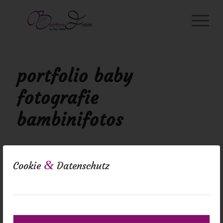
portfolio baby
fotografie
bambinifotos
&
Cookie
Datenschutz