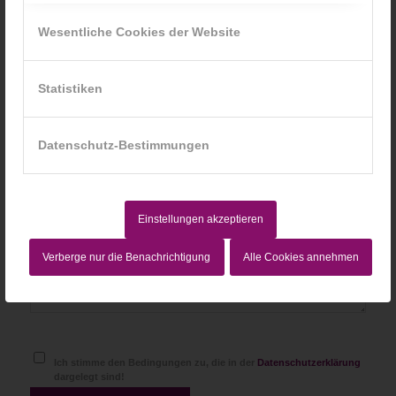
*
Name
Wesentliche Cookies der Website
*
E-Mail-Adresse
Statistiken
Website
Datenschutz-Bestimmungen
Einstellungen akzeptieren
Verberge nur die Benachrichtigung
Alle Cookies annehmen
Ich stimme den Bedingungen zu, die in der
Datenschutzerklärung
dargelegt sind!