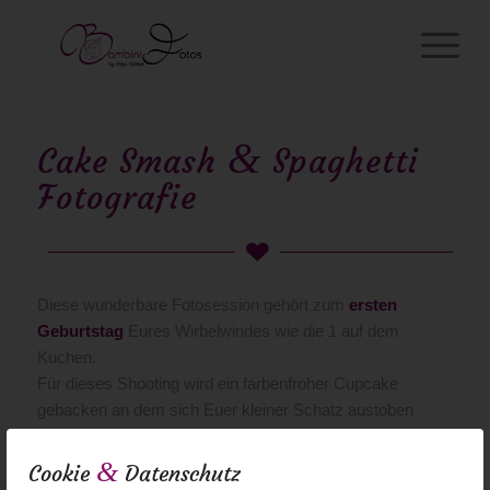
&
Cake Smash
Spaghetti
Fotografie
Diese wunderbare Fotosession gehört zum
ersten
Geburtstag
Eures Wirbelwindes wie die 1 auf dem
Kuchen.
Für dieses Shooting wird ein farbenfroher Cupcake
gebacken an dem sich Euer kleiner Schatz austoben
kann. :) Die Farbe für den Cupcake könnt Ihr Euch
natürlich aussuchen.
&
Cookie
Datenschutz