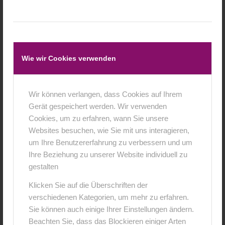
Alternativ gibt es noch das Spaghetti Smash , wenn eure
kleinen lieber auf Spaghetti stehen. :)
Und das Beste: Alle die dabei sind haben einen
riesengroßen Spaß.
Das Shooting muss natürlich nicht direkt am Geburtstag
Wie wir Cookies verwenden
selbst stattfinden, da an diesem Tag bestimmt mit der
Familie gefeiert wird.
Wir können verlangen, dass Cookies auf Ihrem
Gerät gespeichert werden. Wir verwenden
Cookies, um zu erfahren, wann Sie unsere
Websites besuchen, wie Sie mit uns interagieren,
um Ihre Benutzererfahrung zu verbessern und um
Ihre Beziehung zu unserer Website individuell zu
gestalten
Klicken Sie auf die Überschriften der
verschiedenen Kategorien, um mehr zu erfahren.
Sie können auch einige Ihrer Einstellungen ändern.
Beachten Sie, dass das Blockieren einiger Arten