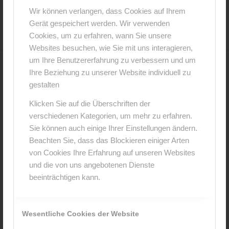
4. Januar 2015
0 Kommentare
von
anja
/
/
Wir können verlangen, dass Cookies auf Ihrem
Gerät gespeichert werden. Wir verwenden
Cookies, um zu erfahren, wann Sie unsere
Websites besuchen, wie Sie mit uns interagieren,
um Ihre Benutzererfahrung zu verbessern und um
Ihre Beziehung zu unserer Website individuell zu
0
gestalten
KOMMENTARE
Klicken Sie auf die Überschriften der
Hinterlasse einen Kommentar
verschiedenen Kategorien, um mehr zu erfahren.
Sie können auch einige Ihrer Einstellungen ändern.
An der Diskussion beteiligen?
Beachten Sie, dass das Blockieren einiger Arten
Hinterlasse uns deinen Kommentar!
von Cookies Ihre Erfahrung auf unseren Websites
und die von uns angebotenen Dienste
*
Name
beeinträchtigen kann.
*
E-Mail-Adresse
Wesentliche Cookies der Website