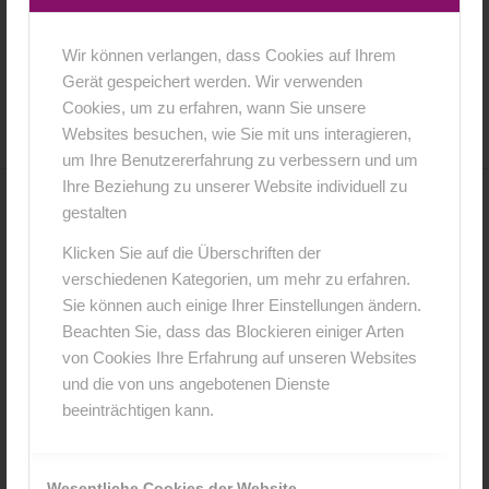
Wir können verlangen, dass Cookies auf Ihrem
19. Juli 2023
0 Kommentare
von
anja
/
/
Gerät gespeichert werden. Wir verwenden
Cookies, um zu erfahren, wann Sie unsere
Websites besuchen, wie Sie mit uns interagieren,
um Ihre Benutzererfahrung zu verbessern und um
Ihre Beziehung zu unserer Website individuell zu
gestalten
0
Klicken Sie auf die Überschriften der
KOMMENTARE
verschiedenen Kategorien, um mehr zu erfahren.
Sie können auch einige Ihrer Einstellungen ändern.
Hinterlasse einen Kommentar
Beachten Sie, dass das Blockieren einiger Arten
An der Diskussion beteiligen?
von Cookies Ihre Erfahrung auf unseren Websites
Hinterlasse uns deinen Kommentar!
und die von uns angebotenen Dienste
beeinträchtigen kann.
*
Name
Wesentliche Cookies der Website