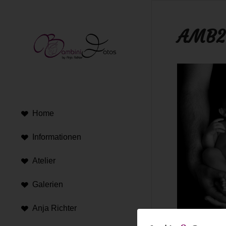
AMB2
Home
Informationen
Atelier
Galerien
Anja Richter