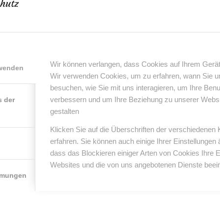
hutz
5
0 Kommentare
von
Joerg
/
/
Wir können verlangen, dass Cookies auf Ihrem Gerät
rwenden
Wir verwenden Cookies, um zu erfahren, wann Sie 
0
besuchen, wie Sie mit uns interagieren, um Ihre Ben
verbessern und um Ihre Beziehung zu unserer Website
s der
KOMMENTARE
gestalten
nterlasse einen Kommentar
Klicken Sie auf die Überschriften der verschiedenen
er Diskussion beteiligen?
erfahren. Sie können auch einige Ihrer Einstellungen
erlasse uns deinen Kommentar!
dass das Blockieren einiger Arten von Cookies Ihre 
Websites und die von uns angebotenen Dienste beein
*
Name
mmungen
*
E-Mail-Adresse