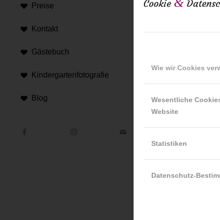
&
Cookie
Datensc
Preise
21. August 201
Kontakt
Gästebuch
Wie wir Cookies ve
Kindergartenfotografie
Blog
Wesentliche Cookie
Website
Hi
An d
Statistiken
Hint
Datenschutz-Besti