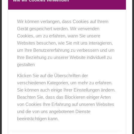
Wie wir Cookies verwenden
Wir können verlangen, dass Cookies auf Ihrem
Gerät gespeichert werden. Wir verwenden
21. August 2015
0 Kommentare
von
Joerg
/
/
Cookies, um zu erfahren, wann Sie unsere
Websites besuchen, wie Sie mit uns interagieren,
um Ihre Benutzererfahrung zu verbessern und um
Ihre Beziehung zu unserer Website individuell zu
gestalten
0
Klicken Sie auf die Überschriften der
verschiedenen Kategorien, um mehr zu erfahren.
KOMMENTARE
Sie können auch einige Ihrer Einstellungen ändern.
Hinterlasse einen Kommentar
Beachten Sie, dass das Blockieren einiger Arten
von Cookies Ihre Erfahrung auf unseren Websites
An der Diskussion beteiligen?
und die von uns angebotenen Dienste
Hinterlasse uns deinen Kommentar!
beeinträchtigen kann.
*
Name