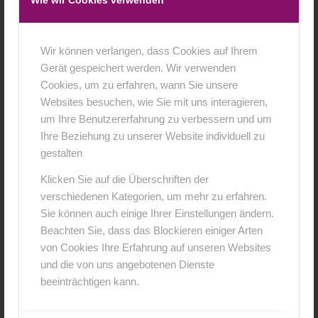
Wie wir Cookies verwenden
Wir können verlangen, dass Cookies auf Ihrem
Gerät gespeichert werden. Wir verwenden
21. August 2015
0 Kommentare
von
Joerg
/
/
Cookies, um zu erfahren, wann Sie unsere
Websites besuchen, wie Sie mit uns interagieren,
um Ihre Benutzererfahrung zu verbessern und um
Ihre Beziehung zu unserer Website individuell zu
gestalten
0
Klicken Sie auf die Überschriften der
verschiedenen Kategorien, um mehr zu erfahren.
KOMMENTARE
Sie können auch einige Ihrer Einstellungen ändern.
Hinterlasse einen Kommentar
Beachten Sie, dass das Blockieren einiger Arten
von Cookies Ihre Erfahrung auf unseren Websites
An der Diskussion beteiligen?
und die von uns angebotenen Dienste
Hinterlasse uns deinen Kommentar!
beeinträchtigen kann.
*
Name