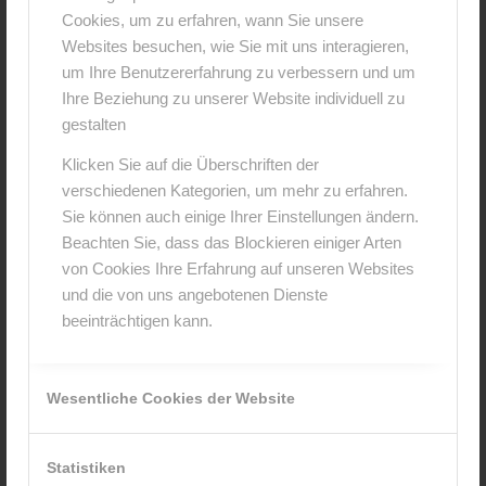
Cookies, um zu erfahren, wann Sie unsere
0
Websites besuchen, wie Sie mit uns interagieren,
um Ihre Benutzererfahrung zu verbessern und um
KOMMENTARE
Ihre Beziehung zu unserer Website individuell zu
gestalten
Hinterlasse einen Kommentar
Klicken Sie auf die Überschriften der
An der Diskussion beteiligen?
verschiedenen Kategorien, um mehr zu erfahren.
Hinterlasse uns deinen Kommentar!
Sie können auch einige Ihrer Einstellungen ändern.
Beachten Sie, dass das Blockieren einiger Arten
*
Name
von Cookies Ihre Erfahrung auf unseren Websites
und die von uns angebotenen Dienste
beeinträchtigen kann.
*
E-Mail-Adresse
Wesentliche Cookies der Website
Website
Statistiken