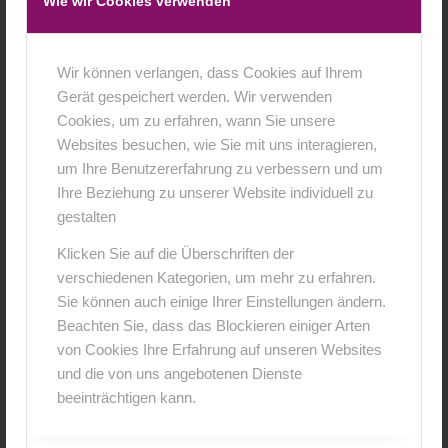
Wie wir Cookies verwenden
Wir können verlangen, dass Cookies auf Ihrem
Gerät gespeichert werden. Wir verwenden
13. Februar 2015
0 Kommentare
von
anja
/
/
Cookies, um zu erfahren, wann Sie unsere
Websites besuchen, wie Sie mit uns interagieren,
um Ihre Benutzererfahrung zu verbessern und um
Ihre Beziehung zu unserer Website individuell zu
gestalten
0
Klicken Sie auf die Überschriften der
verschiedenen Kategorien, um mehr zu erfahren.
KOMMENTARE
Sie können auch einige Ihrer Einstellungen ändern.
Beachten Sie, dass das Blockieren einiger Arten
Hinterlasse einen Kommentar
von Cookies Ihre Erfahrung auf unseren Websites
An der Diskussion beteiligen?
und die von uns angebotenen Dienste
Hinterlasse uns deinen Kommentar!
beeinträchtigen kann.
*
Name