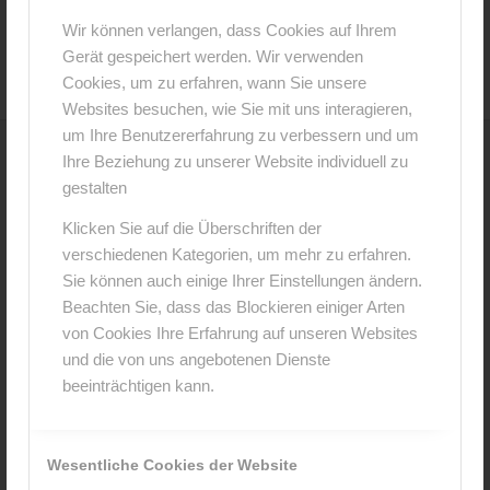
12. Juli 2016
0 Kommentare
von
anja
/
/
Wir können verlangen, dass Cookies auf Ihrem
Gerät gespeichert werden. Wir verwenden
Cookies, um zu erfahren, wann Sie unsere
Websites besuchen, wie Sie mit uns interagieren,
um Ihre Benutzererfahrung zu verbessern und um
Ihre Beziehung zu unserer Website individuell zu
0
gestalten
KOMMENTARE
Klicken Sie auf die Überschriften der
verschiedenen Kategorien, um mehr zu erfahren.
Hinterlasse einen Kommentar
Sie können auch einige Ihrer Einstellungen ändern.
An der Diskussion beteiligen?
Beachten Sie, dass das Blockieren einiger Arten
Hinterlasse uns deinen Kommentar!
von Cookies Ihre Erfahrung auf unseren Websites
und die von uns angebotenen Dienste
*
Name
beeinträchtigen kann.
*
E-Mail-Adresse
Wesentliche Cookies der Website