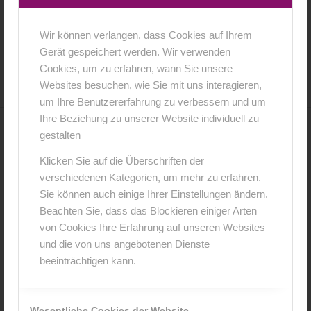
Wir können verlangen, dass Cookies auf Ihrem
24. April 2018
0 Kommentare
von
anja
/
/
Gerät gespeichert werden. Wir verwenden
Cookies, um zu erfahren, wann Sie unsere
Websites besuchen, wie Sie mit uns interagieren,
um Ihre Benutzererfahrung zu verbessern und um
Ihre Beziehung zu unserer Website individuell zu
gestalten
0
Klicken Sie auf die Überschriften der
KOMMENTARE
verschiedenen Kategorien, um mehr zu erfahren.
Sie können auch einige Ihrer Einstellungen ändern.
Hinterlasse einen Kommentar
Beachten Sie, dass das Blockieren einiger Arten
An der Diskussion beteiligen?
von Cookies Ihre Erfahrung auf unseren Websites
Hinterlasse uns deinen Kommentar!
und die von uns angebotenen Dienste
beeinträchtigen kann.
*
Name
Wesentliche Cookies der Website