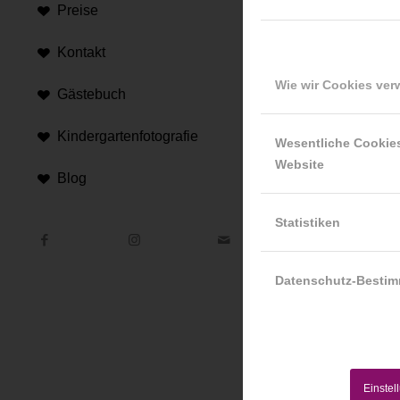
Preise
Kontakt
Wie wir Cookies ve
Gästebuch
Kindergartenfotografie
Hi
Wesentliche Cookie
Website
Blog
An d
Hint
Statistiken
Datenschutz-Besti
Einstel