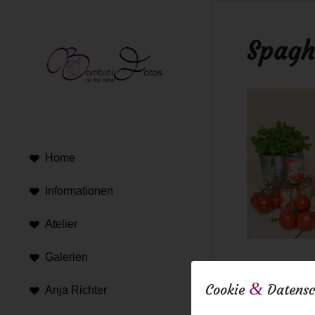
Spagh
Home
Informationen
Atelier
Galerien
24. April 2018
&
Cookie
Datensc
Anja Richter