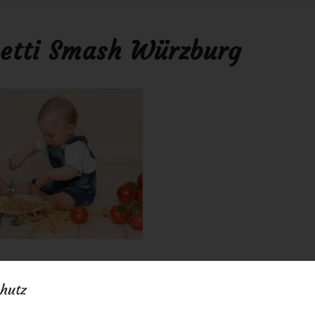
etti Smash Würzburg
0 Kommentare
von
anja
/
/
hutz