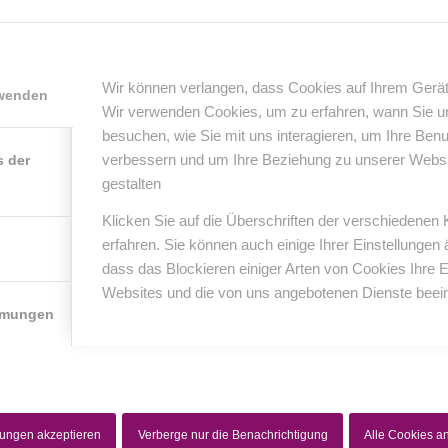
0
Wir können verlangen, dass Cookies auf Ihrem Gerät
rwenden
Wir verwenden Cookies, um zu erfahren, wann Sie 
KOMMENTARE
besuchen, wie Sie mit uns interagieren, um Ihre Ben
nterlasse einen Kommentar
verbessern und um Ihre Beziehung zu unserer Website
s der
gestalten
er Diskussion beteiligen?
erlasse uns deinen Kommentar!
Klicken Sie auf die Überschriften der verschiedenen
erfahren. Sie können auch einige Ihrer Einstellungen
*
Name
dass das Blockieren einiger Arten von Cookies Ihre 
Websites und die von uns angebotenen Dienste beein
mmungen
*
E-Mail-Adresse
Website
lungen akzeptieren
Verberge nur die Benachrichtigung
Alle Cookies 