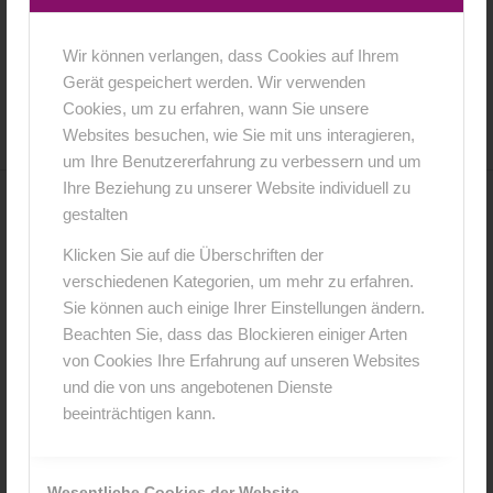
Wir können verlangen, dass Cookies auf Ihrem
4. April 2018
0 Kommentare
von
anja
/
/
Gerät gespeichert werden. Wir verwenden
Cookies, um zu erfahren, wann Sie unsere
Websites besuchen, wie Sie mit uns interagieren,
um Ihre Benutzererfahrung zu verbessern und um
Ihre Beziehung zu unserer Website individuell zu
gestalten
0
Klicken Sie auf die Überschriften der
KOMMENTARE
verschiedenen Kategorien, um mehr zu erfahren.
Sie können auch einige Ihrer Einstellungen ändern.
Hinterlasse einen Kommentar
Beachten Sie, dass das Blockieren einiger Arten
An der Diskussion beteiligen?
von Cookies Ihre Erfahrung auf unseren Websites
Hinterlasse uns deinen Kommentar!
und die von uns angebotenen Dienste
beeinträchtigen kann.
*
Name
Wesentliche Cookies der Website