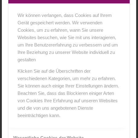
Wir können verlangen, dass Cookies auf Ihrem
4. April 2018
0 Kommentare
von
anja
/
/
Gerät gespeichert werden. Wir verwenden
Cookies, um zu erfahren, wann Sie unsere
Websites besuchen, wie Sie mit uns interagieren,
um Ihre Benutzererfahrung zu verbessern und um
Ihre Beziehung zu unserer Website individuell zu
gestalten
0
Klicken Sie auf die Überschriften der
KOMMENTARE
verschiedenen Kategorien, um mehr zu erfahren.
Sie können auch einige Ihrer Einstellungen ändern.
Hinterlasse einen Kommentar
Beachten Sie, dass das Blockieren einiger Arten
An der Diskussion beteiligen?
von Cookies Ihre Erfahrung auf unseren Websites
Hinterlasse uns deinen Kommentar!
und die von uns angebotenen Dienste
beeinträchtigen kann.
*
Name
Wesentliche Cookies der Website