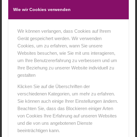
Wie wir Cookies verwenden
KIndershooting 2 ter Geburtstag ,
Wir können verlangen, dass Cookies auf Ihrem
Spaghettishooting,Nudeln
Gerät gespeichert werden. Wir verwenden
Cookies, um zu erfahren, wann Sie unsere
17. Januar 2016
0 Kommentare
von
anja
Websites besuchen, wie Sie mit uns interagieren,
/
/
um Ihre Benutzererfahrung zu verbessern und um
Ihre Beziehung zu unserer Website individuell zu
gestalten
Klicken Sie auf die Überschriften der
0
verschiedenen Kategorien, um mehr zu erfahren.
Sie können auch einige Ihrer Einstellungen ändern.
KOMMENTARE
Beachten Sie, dass das Blockieren einiger Arten
von Cookies Ihre Erfahrung auf unseren Websites
Hinterlasse einen Kommentar
und die von uns angebotenen Dienste
An der Diskussion beteiligen?
beeinträchtigen kann.
Hinterlasse uns deinen Kommentar!