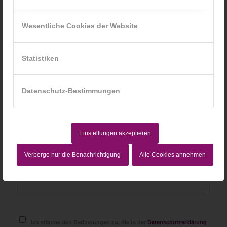
*
Name
Wesentliche Cookies der Website
*
E-Mail-Adresse
Statistiken
Datenschutz-Bestimmungen
Website
Einstellungen akzeptieren
Verberge nur die Benachrichtigung
Alle Cookies annehmen
Ich stimme den Bedingungen zu, die in der
Datenschutzerklärung