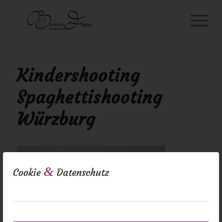
Kindershooting
Spaghettishooting
Würzburg
&
Cookie
Datenschutz