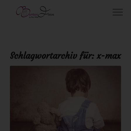
Schlagwortarchiv für:
x-max