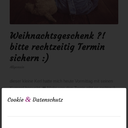
Weihnachtsgeschenk ?!
bitte rechtzeitig Termin
sichern :)
Allgemein
dieser kleine Kerl hatte mich heute Vormittag mit seinen
Kumpel besucht. ❤ Mehr von den Zwein gibt es später :)
❤ Ich möchte noch kurz erinnern , wenn Ihr ein Shooting
&
Cookie
Datenschutz
buchen möchtet und Bilder verschenken wollt zu
Weihnachten, bitte…
0 Kommentare
/
29. Oktober 2015