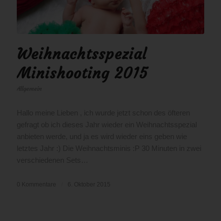
Weihnachtsspezial
Minishooting 2015
Allgemein
Hallo meine Lieben , ich wurde jetzt schon des öfteren
gefragt ob ich dieses Jahr wieder ein Weihnachtsspezial
anbieten werde, und ja es wird wieder eins geben wie
letztes Jahr :) Die Weihnachtsminis :P 30 Minuten in zwei
verschiedenen Sets…
0 Kommentare
/
6. Oktober 2015