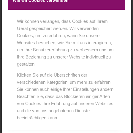
Wie wir Cookies verwenden
Wir können verlangen, dass Cookies auf Ihrem
Gerät gespeichert werden. Wir verwenden
5. Februar 2015
0 Kommentare
von
anja
/
/
Cookies, um zu erfahren, wann Sie unsere
Websites besuchen, wie Sie mit uns interagieren,
um Ihre Benutzererfahrung zu verbessern und um
Ihre Beziehung zu unserer Website individuell zu
gestalten
0
Klicken Sie auf die Überschriften der
verschiedenen Kategorien, um mehr zu erfahren.
KOMMENTARE
Sie können auch einige Ihrer Einstellungen ändern.
Hinterlasse einen Kommentar
Beachten Sie, dass das Blockieren einiger Arten
von Cookies Ihre Erfahrung auf unseren Websites
An der Diskussion beteiligen?
und die von uns angebotenen Dienste
Hinterlasse uns deinen Kommentar!
beeinträchtigen kann.
*
Name