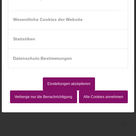
An der Diskussion beteiligen?
Hinterlasse uns deinen Kommentar!
Wesentliche Cookies der Website
*
Name
Statistiken
*
E-Mail-Adresse
Datenschutz-Bestimmungen
Website
Einstellungen akzeptieren
Verberge nur die Benachrichtigung
Alle Cookies annehmen