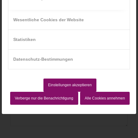
An der Diskussion beteiligen?
Hinterlasse uns deinen Kommentar!
Wesentliche Cookies der Website
*
Name
Statistiken
*
E-Mail-Adresse
Datenschutz-Bestimmungen
Website
Einstellungen akzeptieren
Verberge nur die Benachrichtigung
Alle Cookies annehmen