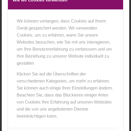
Wie wir Cookies verwenden
Wir können verlangen, dass Cookies auf Ihrem
Gerät gespeichert werden. Wir verwenden
14. Oktober 2018
0 Kommentare
von
anja
/
/
Cookies, um zu erfahren, wann Sie unsere
Websites besuchen, wie Sie mit uns interagieren,
um Ihre Benutzererfahrung zu verbessern und um
Ihre Beziehung zu unserer Website individuell zu
gestalten
0
Klicken Sie auf die Überschriften der
verschiedenen Kategorien, um mehr zu erfahren.
KOMMENTARE
Sie können auch einige Ihrer Einstellungen ändern.
Hinterlasse einen Kommentar
Beachten Sie, dass das Blockieren einiger Arten
von Cookies Ihre Erfahrung auf unseren Websites
An der Diskussion beteiligen?
und die von uns angebotenen Dienste
Hinterlasse uns deinen Kommentar!
beeinträchtigen kann.
*
Name