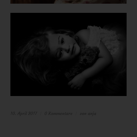
10. April 2017
0 Kommentare
von
anja
/
/