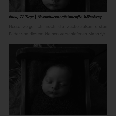
Luca, 17 Tage | Neugeborenenfotografie Würzburg
Heute zeige ich Euch die zuckersüßen ersten
Bilder von diesem kleinen verschlafenen Mann 🙂