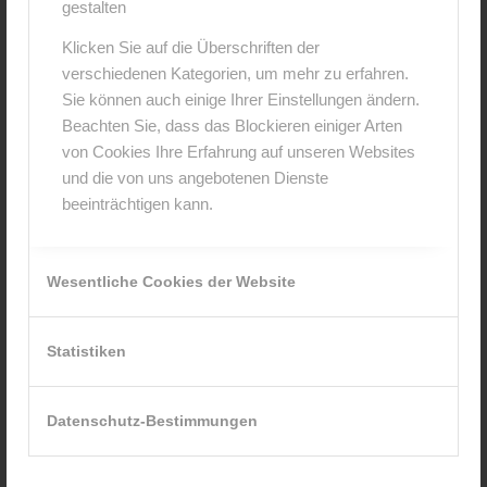
gestalten
Klicken Sie auf die Überschriften der
verschiedenen Kategorien, um mehr zu erfahren.
Sie können auch einige Ihrer Einstellungen ändern.
Beachten Sie, dass das Blockieren einiger Arten
von Cookies Ihre Erfahrung auf unseren Websites
und die von uns angebotenen Dienste
beeinträchtigen kann.
Wesentliche Cookies der Website
Statistiken
Neugeborenenshooting
Datenschutz-Bestimmungen
Würzburg bei Kitzingen