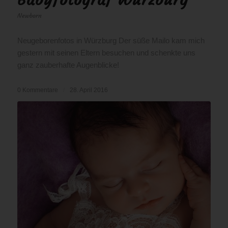
Newborn
Neugeborenfotos in Würzburg Der süße Mailo kam mich
gestern mit seinen Eltern besuchen und schenkte uns
ganz zauberhafte Augenblicke!
0 Kommentare
/
28. April 2016