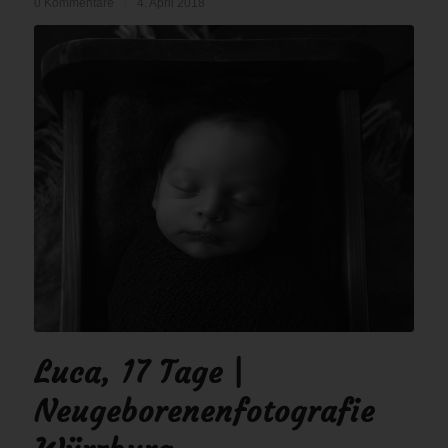
0 Kommentare
/
4. April 2018
Luca, 17 Tage |
Neugeborenenfotografie