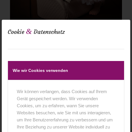
&
Cookie
Datenschutz
Neugeborenenshooting in
Würzburg
Newborn
Wie wir Cookies verwenden
Babyshooting - Neugebornenshooting in Würzburg Vor
kurzem durfte ich diese süße Maus und
Ihre sympathischen Eltern zum Neugeborenenshooting
Wir können verlangen, dass Cookies auf Ihrem
bei mir begrüßen. Ich bin jedes Mal aufs Neue in diese
Gerät gespeichert werden. Wir verwenden
schnuckeligen Winzlinge verliebt und…
Cookies, um zu erfahren, wann Sie unsere
Websites besuchen, wie Sie mit uns interagieren,
um Ihre Benutzererfahrung zu verbessern und um
0 Kommentare
/
18. April 2018
Ihre Beziehung zu unserer Website individuell zu