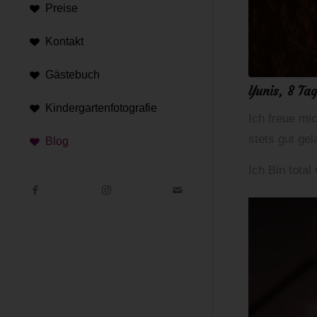
Preise
Kontakt
Gästebuch
Yunis, 8 Ta
Kindergartenfotografie
Ich freue mi
stets gut gel
Blog
Ich Bin total