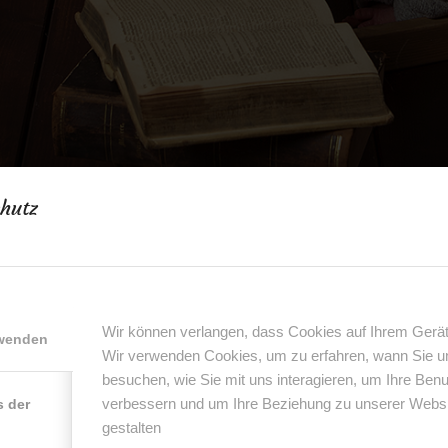
hutz
Wir können verlangen, dass Cookies auf Ihrem Gerät
rwenden
Wir verwenden Cookies, um zu erfahren, wann Sie 
besuchen, wie Sie mit uns interagieren, um Ihre Ben
verbessern und um Ihre Beziehung zu unserer Website
s der
gestalten