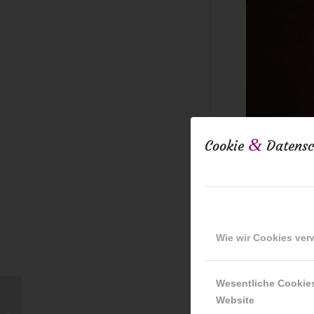
&
Cookie
Datensc
Wie wir Cookies ve
Wesentliche Cookie
Preisverleihung der
Website
Vereinigung