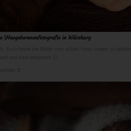
ge |Neugeborenenfotografie in Würzburg
ch, Euch heute die Bilder vom süßen Yunis zeigen zu dürfen! 
aunt und total entspannt 🙂
 verliebt ❣