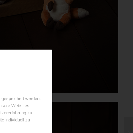
 gespeichert werden.
unsere Websites
utzererfahrung zu
 individuell zu