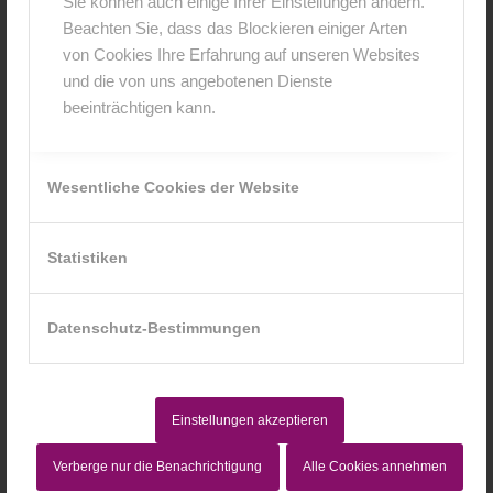
Sie können auch einige Ihrer Einstellungen ändern.
Bilder sein, also nicht 10 Bilder gemacht an einem
Beachten Sie, dass das Blockieren einiger Arten
Tag und dann jeden Tag eins posten.
von Cookies Ihre Erfahrung auf unseren Websites
und die von uns angebotenen Dienste
Ihr solltet mit der Veröffentlichung der Bilder
beeinträchtigen kann.
einverstanden sein.
Das Gewinnspiel steht in keinerlei Verbindung zu
Wesentliche Cookies der Website
Facebook.
Und nun viel Spass
:)
Statistiken
Wenn ihr Fragen habt dürft Ihr mich gerne
Datenschutz-Bestimmungen
kontaktieren.
Teilen ist natürlich erwünscht
:)
Einstellungen akzeptieren
24. April 2015
0 Kommentare
von
anja
/
/
Verberge nur die Benachrichtigung
Alle Cookies annehmen