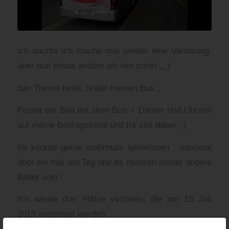
ich dachte ich mache mal wieder eine Verlosung,
aber mal etwas anders als wie sonst
. :)
das Thema heißt, findet meinen Bus
.
Postet ein Bild mit dem Bus + Datum und Uhrzeit
auf meine Beitragsseite und Ihr seit dabei.
:)
Ihr könnte gerne mehrmals teilnehmen , maximal
aber ein mal am Tag und es müssen immer andere
Bilder sein !
Ich werde drei Plätze verlosen, die am 15 Juli
2015 ausgelost werden.