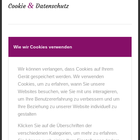
&
1. Platz : ein Fotoshooting inkl. 5 Bilder auf CD
Cookie
Datenschutz
und das Wunschmotiv auf Leinwand im Format
30×45 cm
2. Platz: ein Minifotoshooting max. 30 Min inkl. 3
Bilder auf CD
Wie wir Cookies verwenden
3. Platz: ein Gutschein über ein Pocketfotobuch 30
Seiten zum sofort mitnehmen gesponsert vom
Wir können verlangen, dass Cookies auf Ihrem
Gerät gespeichert werden. Wir verwenden
www.fotostudio-heidingsfeld.de
Cookies, um zu erfahren, wann Sie unsere
Websites besuchen, wie Sie mit uns interagieren,
um Ihre Benutzererfahrung zu verbessern und um
Teilnahmebedingungen:
Ihre Beziehung zu unserer Website individuell zu
gestalten
Ihr dürft maximal 1 mal am Tag mit einem Foto
Klicken Sie auf die Überschriften der
teilnehmen , das erhöht natürlich die
verschiedenen Kategorien, um mehr zu erfahren.
Gewinnchancen. Es müssen aber immer andere