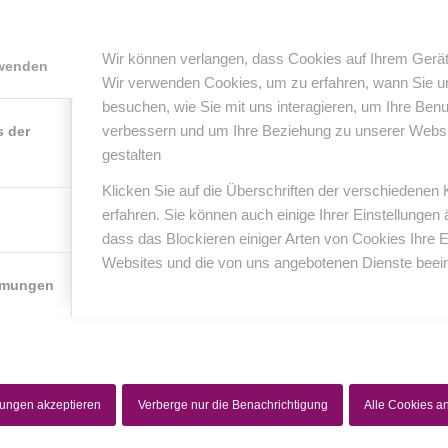
Wir können verlangen, dass Cookies auf Ihrem Gerät
rwenden
Wir verwenden Cookies, um zu erfahren, wann Sie 
5
1 Kommentar
von
anja
/
/
besuchen, wie Sie mit uns interagieren, um Ihre Ben
verbessern und um Ihre Beziehung zu unserer Website
s der
gestalten
Klicken Sie auf die Überschriften der verschiedenen
erfahren. Sie können auch einige Ihrer Einstellungen
1
dass das Blockieren einiger Arten von Cookies Ihre 
Websites und die von uns angebotenen Dienste beein
KOMMENTAR
mmungen
Isabel
25. August 2015 um 22:56
sagte:
Bin die 1.
Ein großes Kompliment an dich Anja!!! Du bist die beste Fotografi
lungen akzeptieren
Verberge nur die Benachrichtigung
Alle Cookies 
um meine schönsten Momente von Dir festzuhalten ❤️❤️ Ich bin zu 
damit zufrieden, wie gefühlvoll du mit den Kids umgehst danke für a