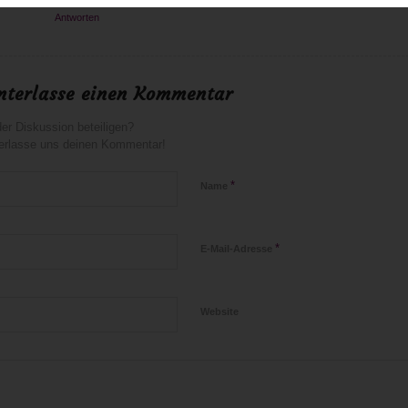
Antworten
nterlasse einen Kommentar
er Diskussion beteiligen?
erlasse uns deinen Kommentar!
*
Name
*
E-Mail-Adresse
Website