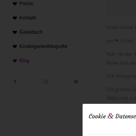
Preise
Kontakt
Hallo meine 
Gästebuch
ein ❤ liches
Kindergartenfotografie
Nun ist der
Blog
Ruhe mal an
Für Anregung
Ein grosse D
Wünsche in d
In Zukunft 
&
Cookie
Datensc
besucht, nun
Eure Anja