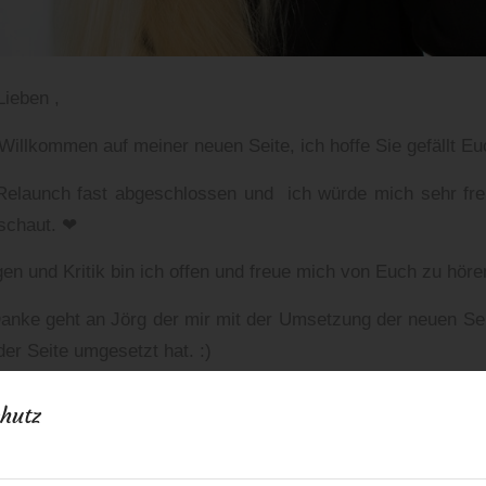
Lieben ,
 Willkommen auf meiner neuen Seite, ich hoffe Sie gefällt Eu
 Relaunch fast abgeschlossen und ich würde mich sehr fre
schaut. ❤
en und Kritik bin ich offen und freue mich von Euch zu höre
anke geht an Jörg der mir mit der Umsetzung der neuen Sei
er Seite umgesetzt hat. :)
habe ich mir fest vorgenommen regelmässig den Blog zu 
hutz
 wünsche ich Euch viel Spass beim anschauen der Website 