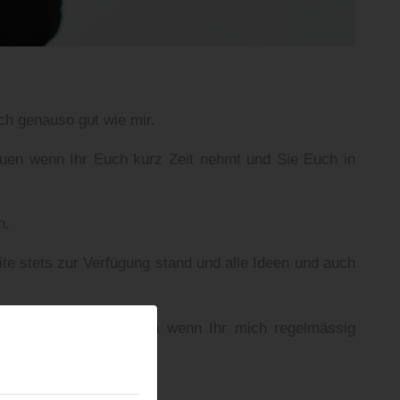
ch genauso gut wie mir.
uen wenn Ihr Euch kurz Zeit nehmt und Sie Euch in
n.
te stets zur Verfügung stand und alle Ideen und auch
füttern und freue mich wenn Ihr mich regelmässig
:)