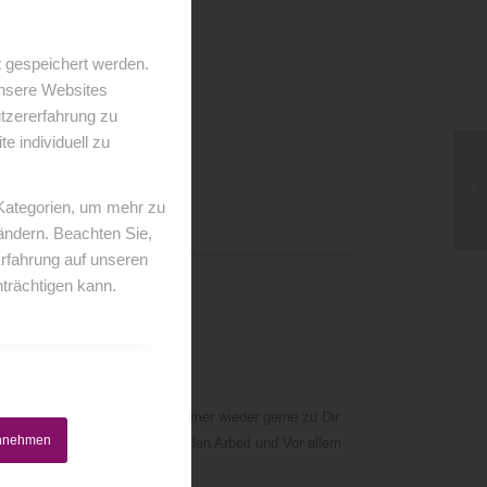
 gespeichert werden.
unsere Websites
utzererfahrung zu
 individuell zu
 Kategorien, um mehr zu
 ändern. Beachten Sie,
Erfahrung auf unseren
trächtigen kann.
n die ich kenne!! Ich komme immer wieder gerne zu Dir
annehmen
100% von deiner professionellen Arbeit und Vor allem
lles!!!