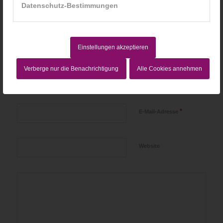
Datenschutz-Bestimmungen
KOMMENTARE
Hinterlasse einen Kommentar
An der Diskussion beteiligen?
Einstellungen akzeptieren
Hinterlasse uns deinen Kommentar!
Verberge nur die Benachrichtigung
Alle Cookies annehmen
*
Name
*
E-Mail-Adresse
Website