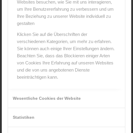
♥ Hallo Ihr Lieben ♥
Websites besuchen, wie Sie mit uns interagieren,
um Ihre Benutzererfahrung zu verbessern und um
Ich mache mir gerade Gedanken ob ich dieses
Ihre Beziehung zu unserer Website individuell zu
Jahr nicht ein Kükenshooting anbieten möchte. :)
gestalten
Hättet Ihr Interesse an so einem Shooting ? Dann
Klicken Sie auf die Überschriften der
kommentiert doch bitte einfach unter diesen Post,
verschiedenen Kategorien, um mehr zu erfahren.
oder schreibt mir eine Nachricht dann kann ich mit
Sie können auch einige Ihrer Einstellungen ändern.
der Planung beginnen .
Beachten Sie, dass das Blockieren einiger Arten
von Cookies Ihre Erfahrung auf unseren Websites
liebe Grüsse Anja
und die von uns angebotenen Dienste
beeinträchtigen kann.
2. Februar 2015
0 Kommentare
von
anja
/
/
Wesentliche Cookies der Website
Statistiken
0