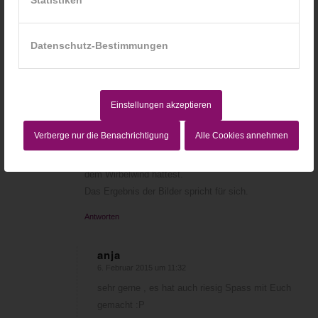
Statistiken
2
Datenschutz-Bestimmungen
KOMMENTARE
Nina
Einstellungen akzeptieren
5. Februar 2015 um 18:35
sagte:
Verberge nur die Benachrichtigung
Alle Cookies annehmen
Vielen vielen Dank liebe Anja!!!! Es war ein super
tolles Shooting bei dem du sehr viel Geduld mit
dem Wirbelwind hattest.
Das Ergebnis der Bilder spricht für sich.
Antworten
anja
6. Februar 2015 um 11:32
sagte:
sehr gerne , es hat auch riesig Spass mit Euch
gemacht :P