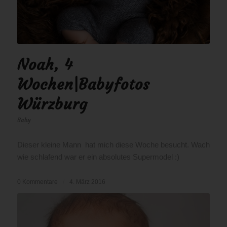
Noah, 4
Wochen|Babyfotos
Würzburg
Baby
Dieser kleine Mann hat mich diese Woche besucht. Wach
wie schlafend war er ein absolutes Supermodel :)
0 Kommentare
/
4. März 2016