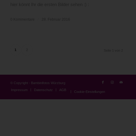
hier könnt Ihr die ersten Bilder sehen :) :
0 Kommentare
/
28. Februar 2016
1
2
Seite 1 von 2
© Copyright - Bambinifotos Würzburg
Impressum
Datenschutz
AGB
Cookie-Einstellungen