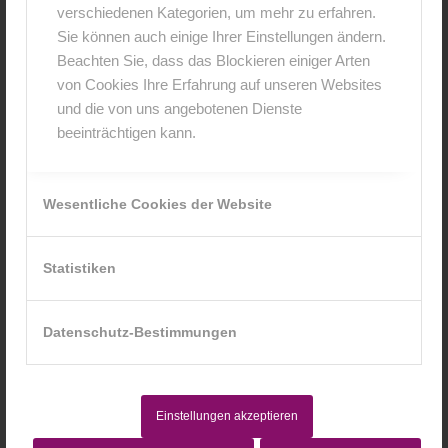
verschiedenen Kategorien, um mehr zu erfahren.
Sie können auch einige Ihrer Einstellungen ändern.
Beachten Sie, dass das Blockieren einiger Arten
von Cookies Ihre Erfahrung auf unseren Websites
und die von uns angebotenen Dienste
beeinträchtigen kann.
Wesentliche Cookies der Website
Madleen 6 Monate |
Statistiken
Babyfotografie Würzburg
Datenschutz-Bestimmungen
Baby
Ich bin immer noch total verzückt von den beiden
Zuckermäusen, die gestern bei mir zu Besuch waren!
Einstellungen akzeptieren