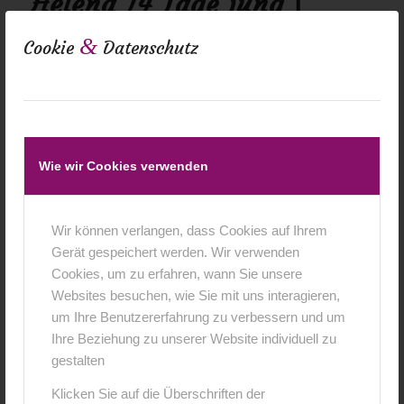
Helena 14 Tage jung |
Neugeborenenfotografie in
&
Cookie
Datenschutz
Würzburg
Newborn
Diese Woche hatte mich die kleine Helena mit Ihrer
Wie wir Cookies verwenden
grossen Schwester besucht , das ganze Shooting war sie
hellwach bis auf die letzen 10 Minuten sie wollte bloss nix
verpassen :)
Wir können verlangen, dass Cookies auf Ihrem
Gerät gespeichert werden. Wir verwenden
0 Kommentare
/
12. April 2016
Cookies, um zu erfahren, wann Sie unsere
Websites besuchen, wie Sie mit uns interagieren,
um Ihre Benutzererfahrung zu verbessern und um
Ihre Beziehung zu unserer Website individuell zu
gestalten
Klicken Sie auf die Überschriften der