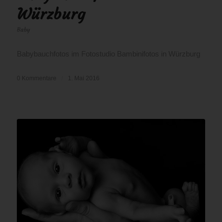
Würzburg
Baby
Babybauchfotos im Fotostudio Bambinifotos in Würzburg
0 Kommentare
/
1. Mai 2016