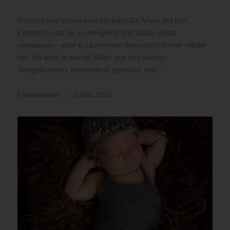
Gestern war soooo eine zuckersüße Maus bei mir!
Eigentlich war sie so neugierig und wollte nichts
verpassen – aber schlummerte dann doch immer wieder
ein. Ich liebe ja wache Bilder von den kleinen
Neugeborenen, mindestens genauso, wie…
0 Kommentare
/
13. März 2016