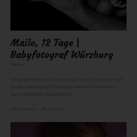
Mailo, 12 Tage |
Babyfotograf Würzburg
Newborn
Neugeborenfotos in Würzburg Der süße Mailo kam mich
gestern mit seinen Eltern besuchen und schenkte uns
ganz zauberhafte Augenblicke!
0 Kommentare
/
28. April 2016